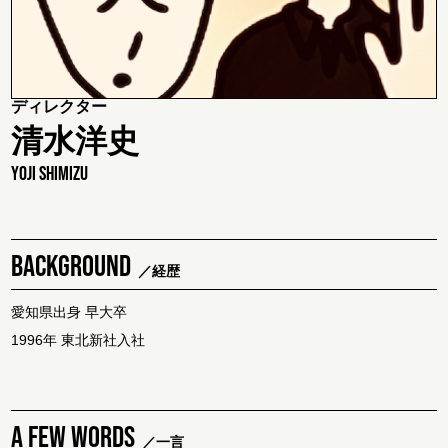
ディレクター
清水洋史
YOJI SHIMIZU
BACKGROUND
／経歴
愛知県出身 早大卒
1996年 東北新社入社
A FEW WORDS
／一言