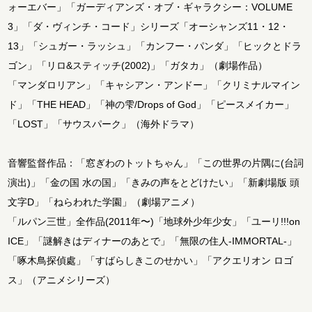
ォーエバー」「ガーディアンズ・オブ・ギャラクシー：VOLUME
3」「ダ・ヴィンチ・コード」シリーズ「オーシャンズ11・12・
13」「シュガー・ラッシュ」「カンフー・パンダ」「ヒックとドラ
ゴン」「リロ&スティッチ(2002)」「ガタカ」（劇場作品）
「マンダロリアン」「キャシアン・アンドー」「クリミナルマイン
ド」「THE HEAD」「神の雫/Drops of God」「ピースメイカー」
「LOST」「サウスパーク」（海外ドラマ）
音響監督作品：「窓ぎわのトットちゃん」「この世界の片隅に(台詞
演出)」「金の国 水の国」「きみの声をとどけたい」「新劇場版 頭
文字D」「ねらわれた学園」（劇場アニメ）
「ルパン三世」全作品(2011年〜)「地球外少年少女」「ユーリ!!!on
ICE」「謎解きはディナーのあとで」「無限の住人-IMMORTAL-」
「啄木鳥探偵處」「すばらしきこのせかい」「アクエリオン ロゴ
ス」（アニメシリーズ）